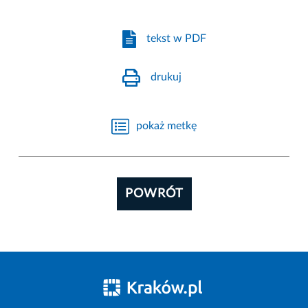
tekst w PDF
drukuj
pokaż metkę
POWRÓT