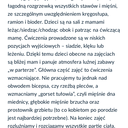
łagodną rozgrzewką wszystkich stawów i mięśni,
ze szczególnym uwzględnieniem kręgosłupa,
ramion i bioder. Dzieci są na sali z mamami
leżąc/siedząc/chodząc obok i patrząc na ćwiczącą
mamę. Ćwiczenia prowadzone są w niskich
pozycjach wyjściowych – siadzie, klęku lub
leżeniu. Dzięki temu dzieci obecne na zajęciach
są bliżej mam i panuje atmosfera luźnej zabawy
„w parterze”. Główna część zajęć to ćwiczenia
wzmacniające. Nie pracujemy tu jednak nad
obwodem bicepsa, czy rzeźbą pleców, a
wzmacniamy „gorset tułowia”, czyli mięśnie dna
miednicy, głębokie mięśnie brzucha oraz
prostownik grzbietu (to co kobietom po porodzie
jest najbardziej potrzebne). Na koniec zajęć
rozluźniamy i rozciągamy wszystkie partie ciała.