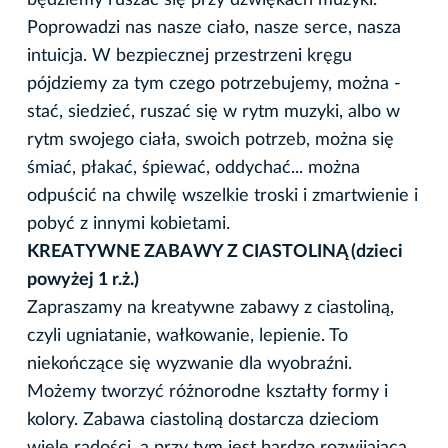
Poprowadzi nas nasze ciało, nasze serce, nasza
intuicja. W bezpiecznej przestrzeni kręgu
pójdziemy za tym czego potrzebujemy, można -
stać, siedzieć, ruszać się w rytm muzyki, albo w
rytm swojego ciała, swoich potrzeb, można się
śmiać, płakać, śpiewać, oddychać... można
odpuścić na chwilę wszelkie troski i zmartwienie i
pobyć z innymi kobietami.
KREATYWNE ZABAWY Z CIASTOLINĄ (dzieci
powyżej 1 r.ż.)
Zapraszamy na kreatywne zabawy z ciastoliną,
czyli ugniatanie, wałkowanie, lepienie. To
niekończące się wyzwanie dla wyobraźni.
Możemy tworzyć różnorodne kształty formy i
kolory. Zabawa ciastoliną dostarcza dzieciom
wiele radości, a przy tym jest bardzo rozwijająca.