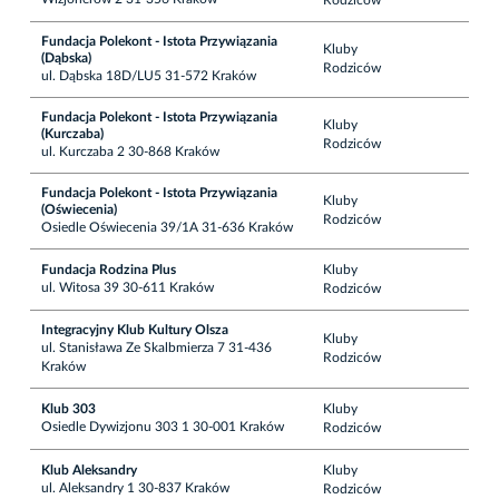
Rodziców
Fundacja Polekont - Istota Przywiązania
Kluby
(Dąbska)
Rodziców
ul. Dąbska 18D/LU5 31-572 Kraków
Fundacja Polekont - Istota Przywiązania
Kluby
(Kurczaba)
Rodziców
ul. Kurczaba 2 30-868 Kraków
Fundacja Polekont - Istota Przywiązania
Kluby
(Oświecenia)
Rodziców
Osiedle Oświecenia 39/1A 31-636 Kraków
Fundacja Rodzina Plus
Kluby
ul. Witosa 39 30-611 Kraków
Rodziców
Integracyjny Klub Kultury Olsza
Kluby
ul. Stanisława Ze Skalbmierza 7 31-436
Rodziców
Kraków
Klub 303
Kluby
Osiedle Dywizjonu 303 1 30-001 Kraków
Rodziców
Klub Aleksandry
Kluby
ul. Aleksandry 1 30-837 Kraków
Rodziców