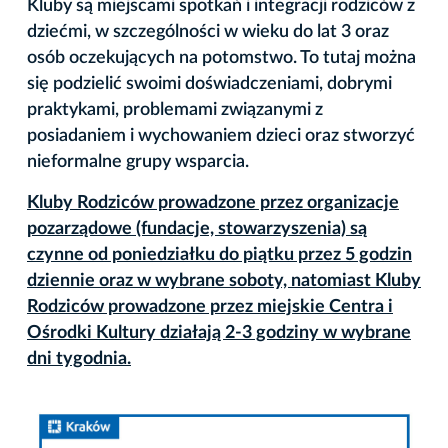
Kluby są miejscami spotkań i integracji rodziców z
dziećmi, w szczególności w wieku do lat 3 oraz
osób oczekujących na potomstwo. To tutaj można
się podzielić swoimi doświadczeniami, dobrymi
praktykami, problemami związanymi z
posiadaniem i wychowaniem dzieci oraz stworzyć
nieformalne grupy wsparcia.
Kluby Rodziców prowadzone przez organizacje
pozarządowe (fundacje, stowarzyszenia) są
czynne od poniedziałku do piątku przez 5 godzin
dziennie oraz w wybrane soboty, natomiast Kluby
Rodziców prowadzone przez miejskie Centra i
Ośrodki Kultury działają 2-3 godziny w wybrane
dni tygodnia.