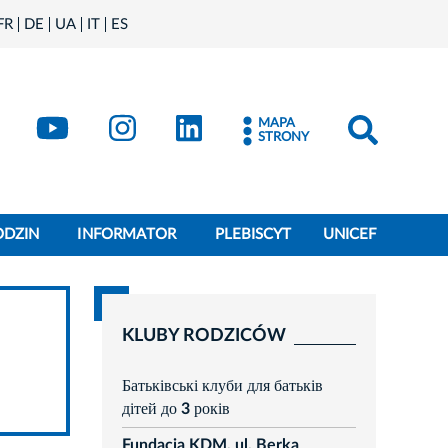
FR
DE
UA
IT
ES
book
Kraków - X
Kraków - YouTube
Kraków - Instagram
Kraków - LinkedIn
MAPA
STRONY
ODZIN
INFORMATOR
PLEBISCYT
UNICEF
KLUBY RODZICÓW
Батьківські клуби для батьків
дітей до 3 років
Fundacja KDM, ul. Berka