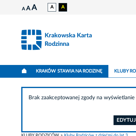
A
A
A
A
A
Krakowska Karta
Rodzinna
KRAKÓW STAWIA NA RODZINĘ
KLUBY R
Brak zaakceptowanej zgody na wyświetlanie 
EDYTUJ
KLUBY RODZICÓW
Kluby Rodziców z dziećmi do lat 3