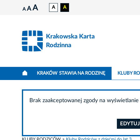
A
A
A
A
A
Krakowska Karta
Rodzinna
KRAKÓW STAWIA NA RODZINĘ
KLUBY R
Brak zaakceptowanej zgody na wyświetlanie 
EDYTUJ
KLUBY RODZICÓW
Kluby Rodziców z dziećmi do lat 3