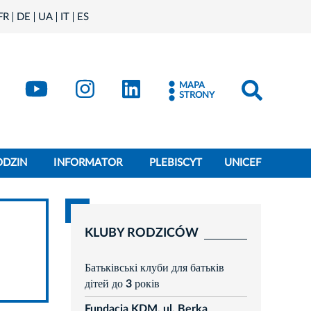
FR
DE
UA
IT
ES
book
Kraków - X
Kraków - YouTube
Kraków - Instagram
Kraków - LinkedIn
MAPA
STRONY
ODZIN
INFORMATOR
PLEBISCYT
UNICEF
KLUBY RODZICÓW
Батьківські клуби для батьків
дітей до 3 років
Fundacja KDM, ul. Berka