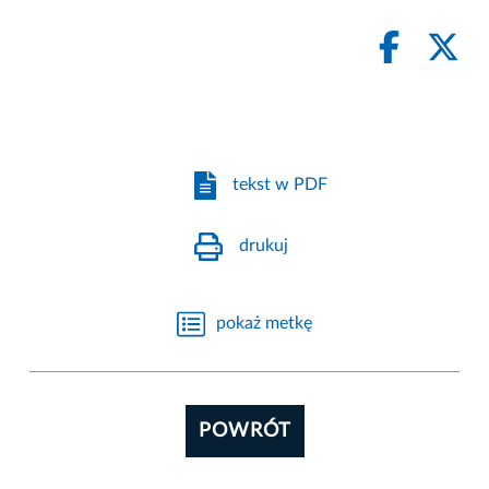
tekst w PDF
drukuj
pokaż metkę
POWRÓT