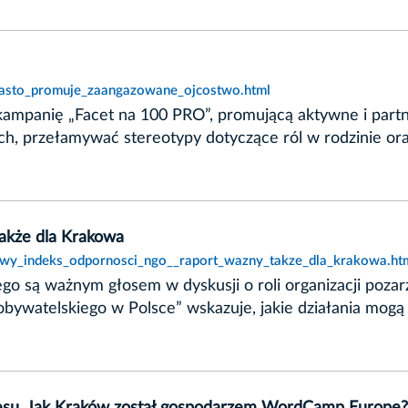
miasto_promuje_zaangazowane_ojcostwo.html
ampanię „Facet na 100 PRO”, promującą aktywne i partn
ich, przełamywać stereotypy dotyczące ról w rodzinie o
akże dla Krakowa
nowy_indeks_odpornosci_ngo__raport_wazny_takze_dla_krakowa.ht
go są ważnym głosem w dyskusji o roli organizacji poza
obywatelskiego w Polsce” wskazuje, jakie działania mogą