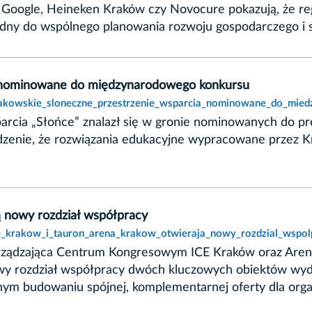
BB, Google, Heineken Kraków czy Novocure pokazują, że 
zbędny do wspólnego planowania rozwoju gospodarczego i
a nominowane do międzynarodowego konkursu
krakowskie_sloneczne_przestrzenie_wsparcia_nominowane_do_mie
parcia „Słońce” znalazł się w gronie nominowanych do 
rdzenie, że rozwiązania edukacyjne wypracowane przez K
 nowy rozdział współpracy
ce_krakow_i_tauron_arena_krakow_otwieraja_nowy_rozdzial_wspol
zarządzająca Centrum Kongresowym ICE Kraków oraz Ar
nowy rozdział współpracy dwóch kluczowych obiektów wy
lnym budowaniu spójnej, komplementarnej oferty dla org