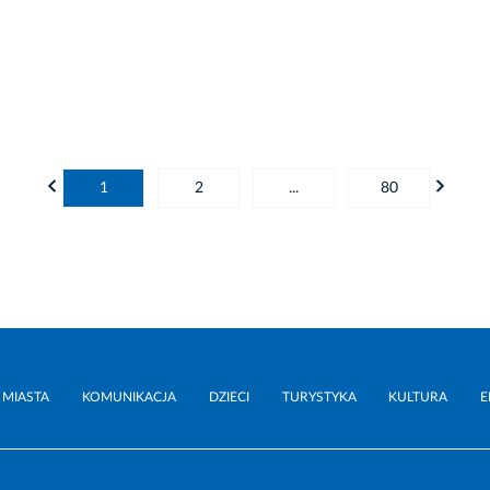
1
2
...
80
 MIASTA
KOMUNIKACJA
DZIECI
TURYSTYKA
KULTURA
E