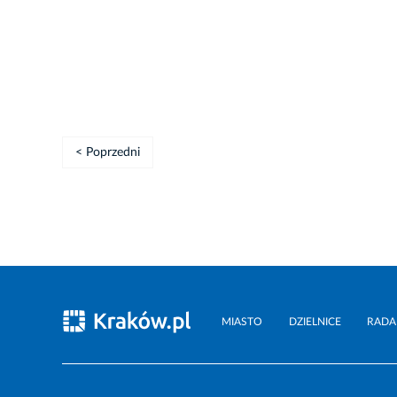
< Poprzedni
MIASTO
DZIELNICE
RADA