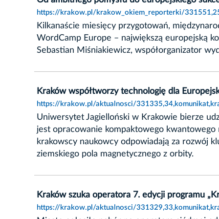
Od ambitnego pomysłu do europejskiego sukc
https://krakow.pl/krakow_okiem_reporterki/331551,
Kilkanaście miesięcy przygotowań, międzynarod
WordCamp Europe – największą europejską konf
Sebastian Miśniakiewicz, współorganizator wyd
Kraków współtworzy technologię dla Europejsk
https://krakow.pl/aktualnosci/331335,34,komunikat,k
Uniwersytet Jagielloński w Krakowie bierze ud
jest opracowanie kompaktowego kwantowego 
krakowscy naukowcy odpowiadają za rozwój klu
ziemskiego pola magnetycznego z orbity.
Kraków szuka operatora 7. edycji programu „Kr
https://krakow.pl/aktualnosci/331329,33,komunikat,k