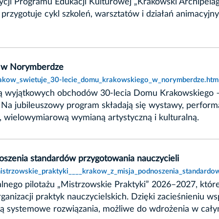
dycji Programu Edukacji Kulturowej „Krakowski Archipe
rzygotuje cykl szkoleń, warsztatów i działań animacyjny
o w Norymberdze
krakow_swietuje_30-lecie_domu_krakowskiego_w_norymberdze.htm
ną wyjątkowych obchodów 30-lecia Domu Krakowskiego –
 jubileuszowy program składają się wystawy, performans
 wielowymiarową wymianą artystyczną i kulturalną.
noszenia standardów przygotowania nauczycieli
mistrzowskie_praktyki____krakow_z_misja_podnoszenia_standardow
alnego pilotażu „Mistrzowskie Praktyki” 2026–2027, kt
ganizacji praktyk nauczycielskich. Dzięki zacieśnieniu w
ną systemowe rozwiązania, możliwe do wdrożenia w cały