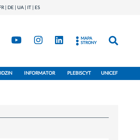
FR
DE
UA
IT
ES
book
Kraków - X
Kraków - YouTube
Kraków - Instagram
Kraków - LinkedIn
MAPA
STRONY
ODZIN
INFORMATOR
PLEBISCYT
UNICEF