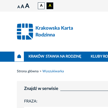
A
A
A
A
A
Krakowska Karta
Rodzinna
KRAKÓW STAWIA NA RODZINĘ
KLUBY R
Strona główna
Wyszukiwarka
Znajdź w serwisie
FRAZA: