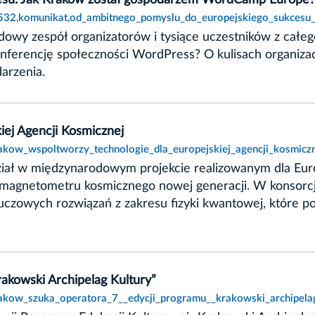
esu. Jak Kraków został gospodarzem WordCamp Europe?
2532,komunikat,od_ambitnego_pomyslu_do_europejskiego_sukces
owy zespół organizatorów i tysiące uczestników z całeg
erencję społeczności WordPress? O kulisach organizacj
arzenia.
iej Agencji Kosmicznej
rakow_wspoltworzy_technologie_dla_europejskiej_agencji_kosmiczn
ział w międzynarodowym projekcie realizowanym dla Euro
magnetometru kosmicznego nowej generacji. W konsorc
czowych rozwiązań z zakresu fizyki kwantowej, które po
akowski Archipelag Kultury”
rakow_szuka_operatora_7__edycji_programu__krakowski_archipelag