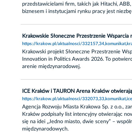
przedstawicielami firm, takich jak Hitachi, A
biznesem i instytucjami rynku pracy jest nie
Krakowskie Słoneczne Przestrzenie Wsparci
https://krakow.pl/aktualnosci/332157,34,komunikat,
Krakowski projekt Słoneczne Przestrzenie Ws
Innovation in Politics Awards 2026. To potwie
arenie międzynarodowej.
ICE Kraków i TAURON Arena Kraków otwierają
https://krakow.pl/aktualnosci/332073,33,komunikat,i
Agencja Rozwoju Miasta Krakowa Sp. z o.o., 
Kraków podpisały list intencyjny otwierając 
się na idei „Jedno miasto, dwie sceny” – wspó
międzynarodowych.