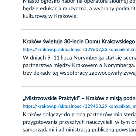
Miasto ogłosiło nabór na operatora siódmej e
będzie edukacja muzyczna, a wybrany podmiot p
kulturową w Krakowie.
Kraków świętuje 30-lecie Domu Krakowskieg
https://krakow.pl/aktualnosci/329607,33,komunikat,
W dniach 9–11 lipca Norymberga stał się sce
partnerstwa między Krakowem a Norymbergą. Na
trzy dekady tej współpracy zaowocowały żywą,
„Mistrzowskie Praktyki” – Kraków z misją pod
https://krakow.pl/aktualnosci/329403,29,komunikat,_
Kraków dołączył do grona partnerów ministeri
przygotowania przyszłych nauczycieli, w tym or
samorządami i administracją publiczną powsta