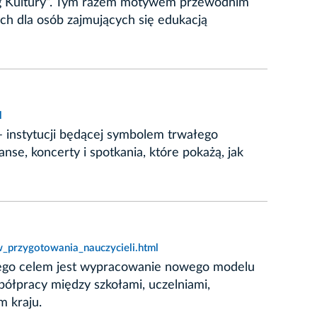
lag Kultury”. Tym razem motywem przewodnim
ch dla osób zajmujących się edukacją
l
 instytucji będącej symbolem trwałego
e, koncerty i spotkania, które pokażą, jak
_przygotowania_nauczycieli.html
órego celem jest wypracowanie nowego modelu
spółpracy między szkołami, uczelniami,
m kraju.