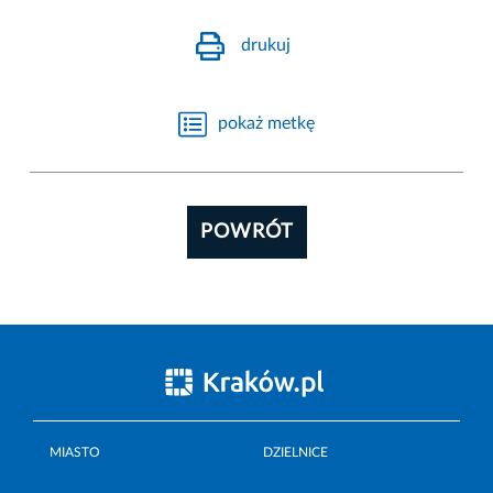
drukuj
pokaż metkę
POWRÓT
MIASTO
DZIELNICE