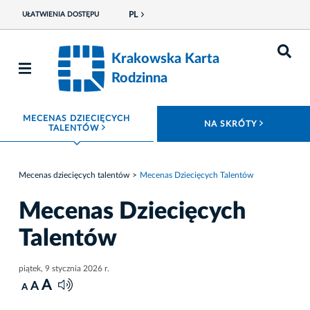
PL
UŁATWIENIA DOSTĘPU
Krakowska Karta
Rodzinna
MECENAS DZIECIĘCYCH
ROZWIŃ
NA SKRÓTY
ROZWIŃ MENU
TALENTÓW
Mecenas dziecięcych talentów
Mecenas Dziecięcych Talentów
Mecenas Dziecięcych
Talentów
piątek, 9 stycznia 2026 r.
A
A
A