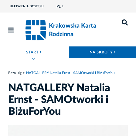
PL
UŁATWIENIA DOSTĘPU
Krakowska Karta
Rodzinna
ROZWIŃ MENU
ROZWIŃ
START
NA SKRÓTY
Baza ulg
NATGALLERY Natalia Ernst - SAMOtworki i BiżuForYou
NATGALLERY Natalia
Ernst - SAMOtworki i
BiżuForYou