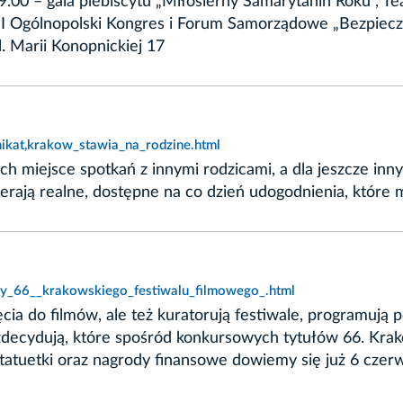
0 – gala plebiscytu „Miłosierny Samarytanin Roku”, Tea
 II Ogólnopolski Kongres i Forum Samorządowe „Bezpiec
. Marii Konopnickiej 17
ikat,krakow_stawia_na_rodzine.html
gich miejsce spotkań z innymi rodzicami, a dla jeszcze 
rają realne, dostępne na co dzień udogodnienia, które m
ury_66__krakowskiego_festiwalu_filmowego_.html
cia do filmów, ale też kuratorują festiwale, programują 
i zdecydują, które spośród konkursowych tytułów 66. Kr
 statuetki oraz nagrody finansowe dowiemy się już 6 czer