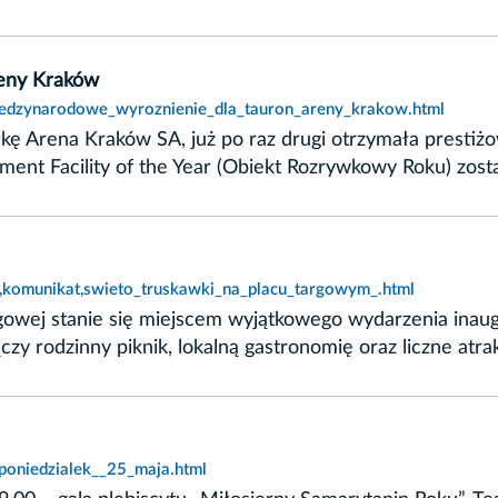
eny Kraków
miedzynarodowe_wyroznienie_dla_tauron_areny_krakow.html
ę Arena Kraków SA, już po raz drugi otrzymała prestiż
ment Facility of the Year (Obiekt Rozrywkowy Roku) zos
5,komunikat,swieto_truskawki_na_placu_targowym_.html
rgowej stanie się miejscem wyjątkowego wydarzenia inau
y rodzinny piknik, lokalną gastronomię oraz liczne atr
poniedzialek__25_maja.html