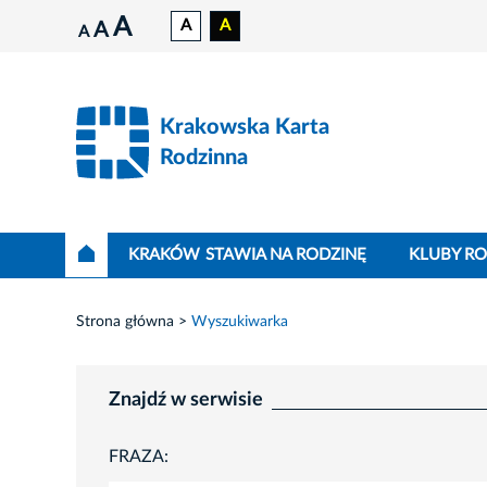
A
A
A
A
A
Krakowska Karta
Rodzinna
KRAKÓW STAWIA NA RODZINĘ
KLUBY R
Strona główna
Wyszukiwarka
Znajdź w serwisie
FRAZA: