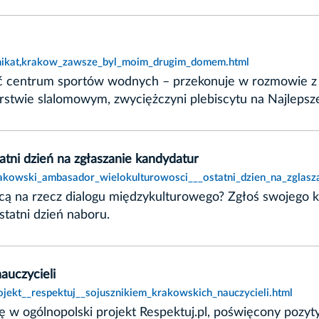
nikat,krakow_zawsze_byl_moim_drugim_domem.html
tać centrum sportów wodnych – przekonuje w rozmowie z 
karstwie slalomowym, zwyciężczyni plebiscytu na Najleps
tni dzień na zgłaszanie kandydatur
rakowski_ambasador_wielokulturowosci___ostatni_dzien_na_zglasz
ającą na rzecz dialogu międzykulturowego? Zgłoś swojeg
tatni dzień naboru.
auczycieli
ojekt__respektuj__sojusznikiem_krakowskich_nauczycieli.html
 w ogólnopolski projekt Respektuj.pl, poświęcony pozyty