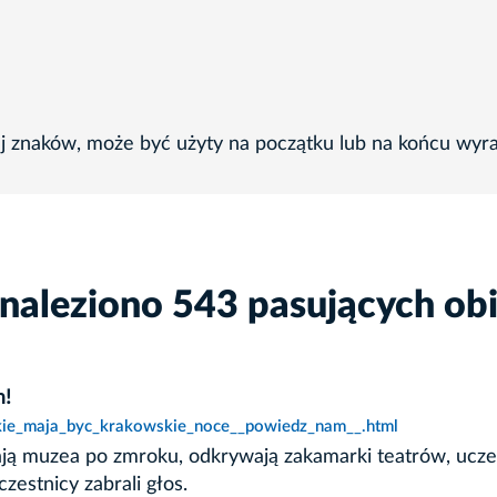
ej znaków, może być użyty na początku lub na końcu wyr
naleziono 543 pasujących ob
m!
jakie_maja_byc_krakowskie_noce__powiedz_nam__.html
ają muzea po zmroku, odkrywają zakamarki teatrów, ucze
zestnicy zabrali głos.