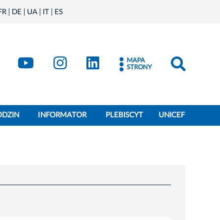
FR
DE
UA
IT
ES
book
Kraków - X
Kraków - YouTube
Kraków - Instagram
Kraków - LinkedIn
MAPA
STRONY
ODZIN
INFORMATOR
PLEBISCYT
UNICEF