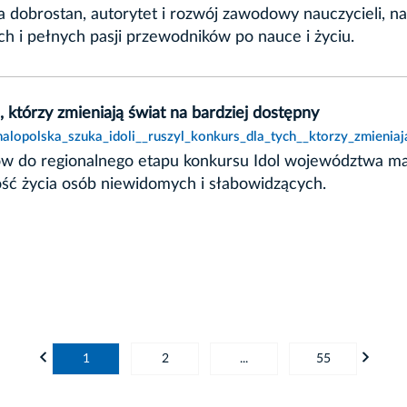
a dobrostan, autorytet i rozwój zawodowy nauczycieli, n
h i pełnych pasji przewodników po nauce i życiu.
, którzy zmieniają świat na bardziej dostępny
alopolska_szuka_idoli__ruszyl_konkurs_dla_tych__ktorzy_zmieniaj
ów do regionalnego etapu konkursu Idol województwa mał
akość życia osób niewidomych i słabowidzących.
1
2
...
55