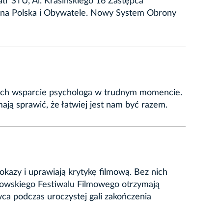
tr STU, Al. Krasińskiego 16 Zastępca
zna Polska i Obywatele. Nowy System Obrony
innych wsparcie psychologa w trudnym momencie.
ają sprawić, że łatwiej jest nam być razem.
pokazy i uprawiają krytykę filmową. Bez nich
akowskiego Festiwalu Filmowego otrzymają
wca podczas uroczystej gali zakończenia