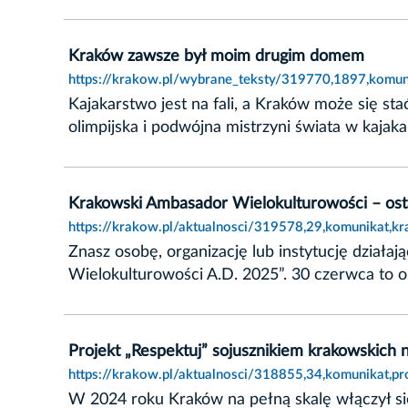
Kraków zawsze był moim drugim domem
https://krakow.pl/wybrane_teksty/319770,1897,komu
Kajakarstwo jest na fali, a Kraków może się s
olimpijska i podwójna mistrzyni świata w kaja
Krakowski Ambasador Wielokulturowości – osta
https://krakow.pl/aktualnosci/319578,29,komunikat,k
Znasz osobę, organizację lub instytucję dział
Wielokulturowości A.D. 2025”. 30 czerwca to os
Projekt „Respektuj” sojusznikiem krakowskich n
https://krakow.pl/aktualnosci/318855,34,komunikat,pr
W 2024 roku Kraków na pełną skalę włączył się