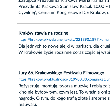
Zastępca Prezydenta Krakowa Maria Klaman 19.0
Prezydenta Krakowa Stanisław Kracik 10.00 –
Cywilnej”, Centrum Kongresowe ICE Kraków, ul
Kraków stawia na rodzinę
https://krakow.pl/wybrane_teksty/321390,1897,komun
Dla jednych to nowe alejki w parkach, dla dru
W Krakowie życie rodzinne coraz częściej wspie
Jury 66. Krakowskiego Festiwalu Filmowego
https://krakow.pl/aktualnosci/319980,33,komunikat,j
Reżyserują, montują, tworzą muzykę i robią zdję
kino nie byłoby tym, czym jest. To właśnie on
nagrody. O tym, do kogo trafią złote i srebrne
festiwalu.