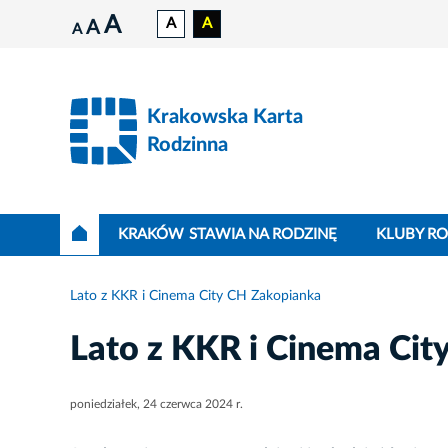
A
A
A
A
A
Krakowska Karta
Rodzinna
KRAKÓW STAWIA NA RODZINĘ
KLUBY R
Lato z KKR i Cinema City CH Zakopianka
Lato z KKR i Cinema Cit
poniedziałek, 24 czerwca 2024 r.