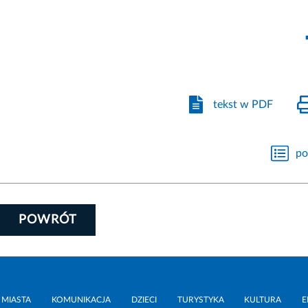
tekst w PDF
po
POWRÓT
 MIASTA
KOMUNIKACJA
DZIECI
TURYSTYKA
KULTURA
E