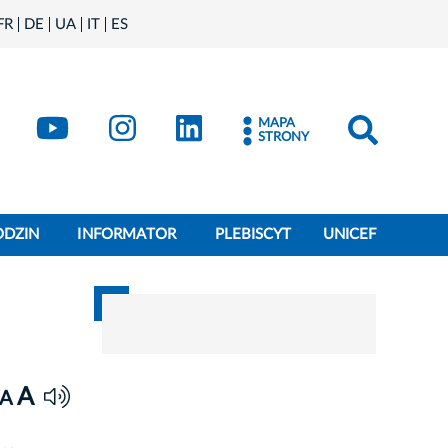
FR
DE
UA
IT
ES
book
Kraków - X
Kraków - YouTube
Kraków - Instagram
Kraków - LinkedIn
MAPA
STRONY
ODZIN
INFORMATOR
PLEBISCYT
UNICEF
A
A