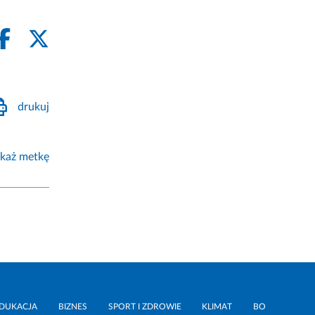
drukuj
każ metkę
DUKACJA
BIZNES
SPORT I ZDROWIE
KLIMAT
BO