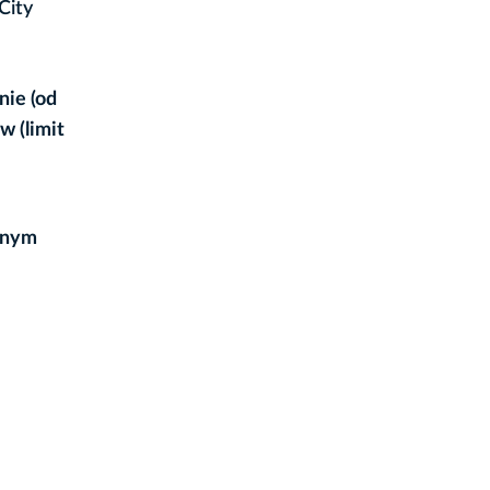
City
nie (od
w (limit
alnym