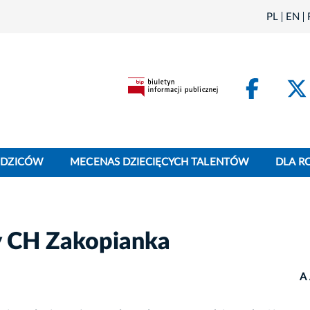
PL
EN
Face
ODZICÓW
MECENAS DZIECIĘCYCH TALENTÓW
DLA R
y CH Zakopianka
A