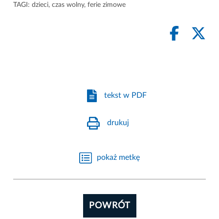
TAGI:
dzieci
,
czas wolny
,
ferie zimowe
tekst w PDF
drukuj
pokaż metkę
POWRÓT