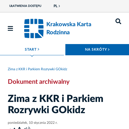
PL
UŁATWIENIA DOSTĘPU
Krakowska Karta
Rodzinna
ROZWIŃ MENU
ROZWIŃ
START
NA SKRÓTY
Zima z KKR i Parkiem Rozrywki GOkidz
Dokument archiwalny
Zima z KKR i Parkiem
Rozrywki GOkidz
poniedziałek, 10 stycznia 2022 r.