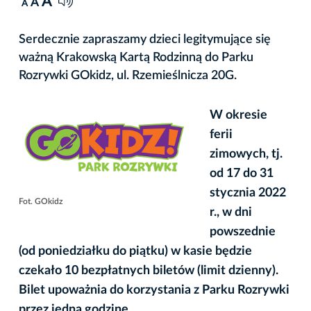
A
A
A
Serdecznie zapraszamy dzieci legitymujące się
ważną Krakowską Kartą Rodzinną do Parku
Rozrywki GOkidz, ul. Rzemieślnicza 20G.
W okresie
ferii
zimowych, tj.
od 17 do 31
stycznia 2022
Fot. GOkidz
r., w dni
powszednie
(od poniedziałku do piątku) w kasie będzie
czekało 10 bezpłatnych biletów (limit dzienny).
Bilet upoważnia do korzystania z Parku Rozrywki
przez jedną godzinę.