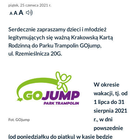
piątek, 25 czerwca 2021 r.
A
A
A
Serdecznie zapraszamy dzieci i młodzież
legitymujących się ważną Krakowską Kartą
Rodzinną do Parku Trampolin GOjump,
ul. Rzemieślnicza 20G.
W okresie
wakacji, tj. od
1 lipca do 31
sierpnia 2021
r., w dni
Fot. GOjump
powszednie
(od poniedziałku do piątku) w kasie będzie