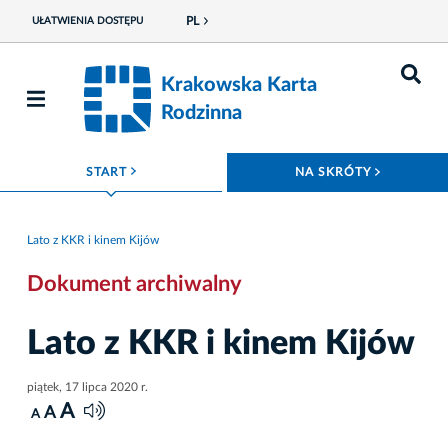
PL
UŁATWIENIA DOSTĘPU
Krakowska Karta
Rodzinna
ROZWIŃ MENU
ROZWIŃ
START
NA SKRÓTY
Lato z KKR i kinem Kijów
Dokument archiwalny
Lato z KKR i kinem Kijów
piątek, 17 lipca 2020 r.
A
A
A