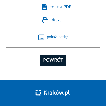
tekst w PDF
drukuj
pokaż metkę
POWRÓT